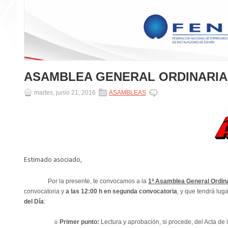
ASAMBLEA GENERAL ORDINARIA 23
martes, junio 21, 2016
ASAMBLEAS
Estimado asociado,
Por la presente, te convocamos a la
1ª Asamblea General Ordin
convocatoria y
a las 12:00 h en segunda convocatoria
, y que tendrá lug
del Día
:
ü
Primer punto:
Lectura y aprobación, si procede, del Acta de