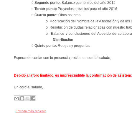
ü
Segundo punto:
Balance económico del año 2015
ü
Tercer punto:
Proyectos previstos para el año 2016
ü
Cuarto punto:
Otros asuntos
Modificación del Nombre de la Asociación y de los E
o
Resolución de dudas relacionadas con nuestro trab
o
Balance y conclusiones del Acuerdo de colabora
o
Distribución
ü
Quinto punto:
Ruegos y preguntas
Esperando contar con tu presencia, recibe un cordial saludo,
Debido al aforo limitado, es imprescindible la confirmación de asistenc
Un cordial saludo,
Entrada más reciente