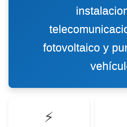
instalacio
telecomunicac
fotovoltaico y p
vehícul
⚡